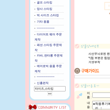
골프 스타킹
망사 스타킹
빅 사이즈 스타킹
기타 용품
────────
다이어트 웨어 주문
제작
패션 스타킹 주문제
작
사선무늬로된 팬
카바, 판타롱 주문제
*(힙 부분은 힙
작
거셋부착
에어로빅 용품 주문
제작
────────
신흥편직
이
름 :
내
용 :