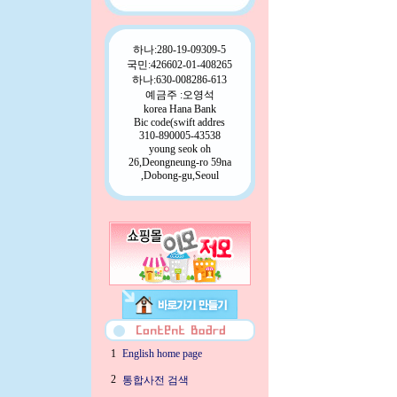
하나:280-19-09309-5
국민:426602-01-408265
하나:630-008286-613
예금주 :오영석
korea Hana Bank
Bic code(swift addres
310-890005-43538
young seok oh
26,Deongneung-ro 59na
,Dobong-gu,Seoul
1
English home page
2
통합사전 검색