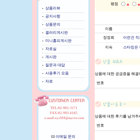
평점
★
상품리뷰
공지사항
상품문의
이름
겔러리게시판
장정희
이런건 직접
미니홈피게시판
지숙
스타킹은 
자료실
게시판
질문과 대답
사용후기 모음
상품에 대한 궁금증을 해결
자료
번호
TEL:02-902-3171
FAX:02-993-6165
상품에 대한 후기를 남겨주
e-mail oys504@naver.com
번호
이메일 문의