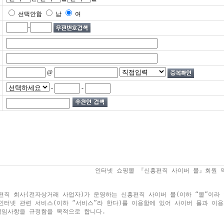
선택안함
남
여
-
@
-
-