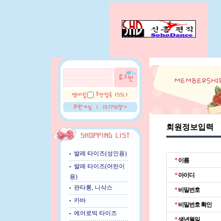
회원정보입력
발레 타이즈(성인용)
*
이름
발레 타이즈(어린이
*
아이디
용)
판타롱, 니삭스
*
비밀번호
카바
*
비밀번호 확인
에어로빅 타이즈
*
생년월일