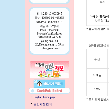
목적
하나:280-19-09309-5
마케팅 활용(이
국민:426602-01-408265
맞춤형 광고
하나:630-008286-613
예금주 :오영석
* 동의하지 않으
korea Hana Bank
Bic code(swift addres
310-890005-43538
young seok oh
26,Deongneung-ro 59na
[선택] 광고성 
,Dobong-gu,Seoul
수신
이메일
SMS
1
English home page
* 동의하지 않으
2
통합사전 검색