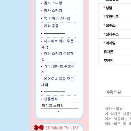
골프 스타킹
*
성별
망사 스타킹
*
우편번호
빅 사이즈 스타킹
*
집주소
기타 용품
────────
*
상세주소
다이어트 웨어 주문
*
이메일
제작
휴대폰
패션 스타킹 주문제
작
추천인
카바, 판타롱 주문제
작
에어로빅 용품 주문
제작
────────
이용 약관
신흥편직