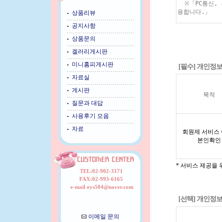
상품리뷰
공지사항
상품문의
겔러리게시판
미니홈피게시판
[필수] 개인정
자료실
게시판
목적
질문과 대답
사용후기 모음
자료
회원제 서비스 
본인확인
* 서비스 제공을
TEL:02-902-3171
FAX:02-993-6165
e-mail oys504@naver.com
[선택] 개인정
이메일 문의