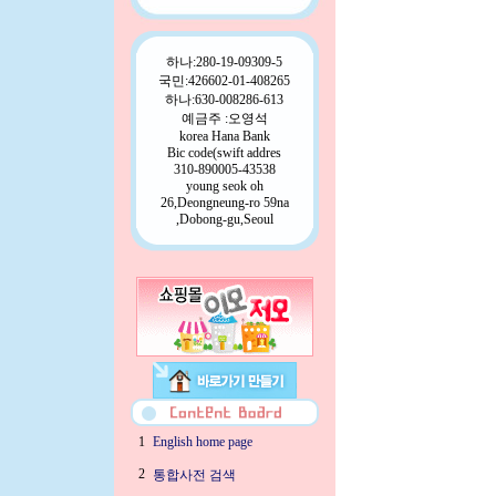
하나:280-19-09309-5
국민:426602-01-408265
하나:630-008286-613
예금주 :오영석
korea Hana Bank
Bic code(swift addres
310-890005-43538
young seok oh
26,Deongneung-ro 59na
,Dobong-gu,Seoul
1
English home page
2
통합사전 검색